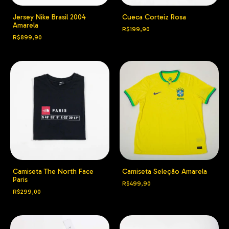
Jersey Nike Brasil 2004
Cueca Corteiz Rosa
Amarela
R$199,90
R$899,90
Camiseta The North Face
Camiseta Seleção Amarela
Paris
R$499,90
R$299,00