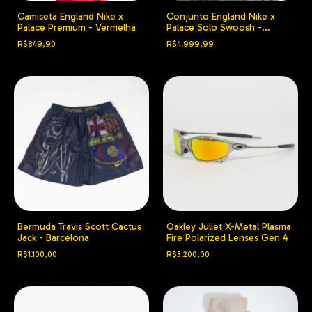
Camiseta England Nike x
Conjunto England Nike x
Palace Premium - Vermelha
Palace Solo Swoosh -
Pewter Grey
R$849,90
R$4.999,99
Bermuda Travis Scott Cactus
Oakley Juliet X-Metal Plasma
Jack - Barcelona
Fire Polarized Lenses Gen 4
R$1.100,00
R$3.200,00