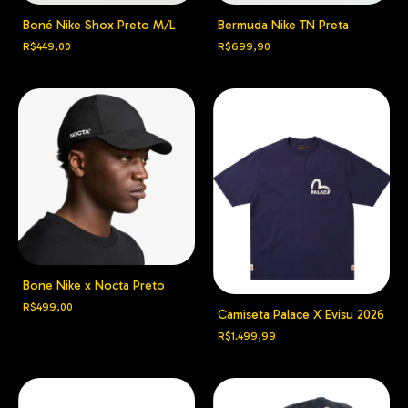
Boné Nike Shox Preto M/L
Bermuda Nike TN Preta
R$449,00
R$699,90
Bone Nike x Nocta Preto
R$499,00
Camiseta Palace X Evisu 2026
R$1.499,99