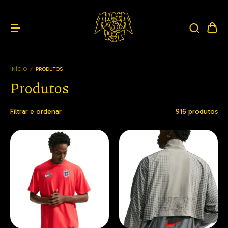
INÍCIO
/
PRODUTOS
Produtos
Filtrar e ordenar
916 produtos