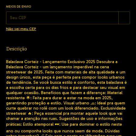
MEIOS DE ENVIO
Alterar CEP
Entregas para o CEP:
Não sei meu CEP
Descrição
Balaclava Corteiz - Lançamento Exclusivo 2025 Descubra a
Balaclava Corteiz - um lançamento imperdível na cena
streetwear de 2025. Feita com materiais de alta qualidade e um
design único, esta peça é perfeita para compor looks urbanos
de tendência. Se você busca estilo e conforto, esta balaclava é
a escolha certa para os dias frios e para destacar seu visual em
qualquer ocasião. Benefícios que fazem a diferença: Material
resistente 🌟: Feita para durar e estar na moda em 2025,
garantindo proteção e estilo. Visual urbano 🧢: Ideal pra quem
curte quebrar no rolê com um look diferenciado. Exclusividade
streetwear 🔥: Peça essencial pra montar aquele look que vai
chamar a atenção nas ruas. Sugestões de uso e informações
práticas: Estilo atemporal 🕶️: Use para dominar o estilo neste
ano ou componha looks que nunca saem de moda. Dúvidas