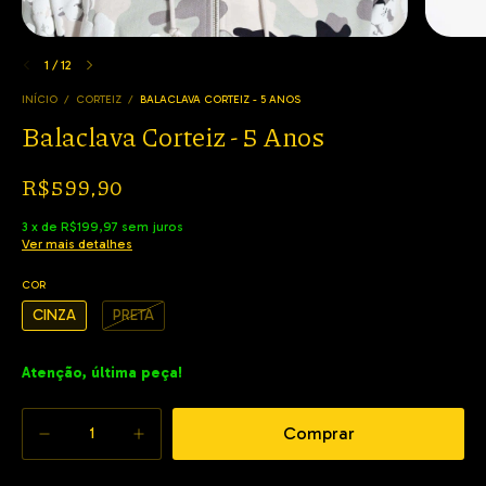
1
/
12
INÍCIO
/
CORTEIZ
/
BALACLAVA CORTEIZ - 5 ANOS
Balaclava Corteiz - 5 Anos
R$599,90
3
x
de
R$199,97
sem juros
Ver mais detalhes
COR
CINZA
PRETA
Atenção, última peça!