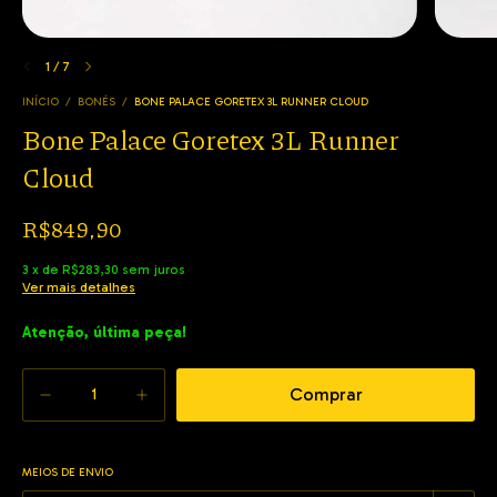
1
/
7
INÍCIO
/
BONÉS
/
BONE PALACE GORETEX 3L RUNNER CLOUD
Bone Palace Goretex 3L Runner
Cloud
R$849,90
3
x
de
R$283,30
sem juros
Ver mais detalhes
Atenção, última peça!
MEIOS DE ENVIO
Alterar CEP
Entregas para o CEP: