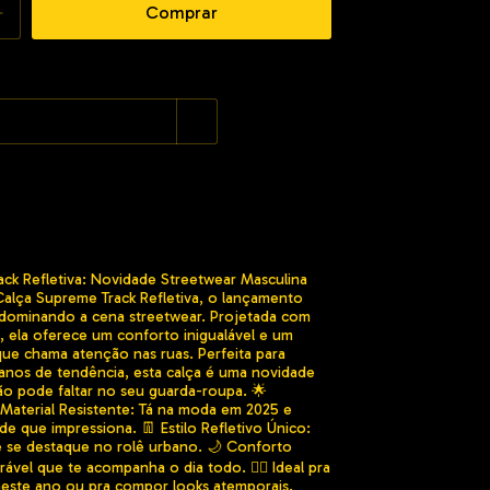
Alterar CEP
:
ck Refletiva: Novidade Streetwear Masculina
alça Supreme Track Refletiva, o lançamento
 dominando a cena streetwear. Projetada com
, ela oferece um conforto inigualável e um
ue chama atenção nas ruas. Perfeita para
anos de tendência, esta calça é uma novidade
o pode faltar no seu guarda-roupa. 🌟
 Material Resistente: Tá na moda em 2025 e
de que impressiona. 👖 Estilo Refletivo Único:
e se destaque no rolê urbano. 🌙 Conforto
irável que te acompanha o dia todo. 🏃‍♂️ Ideal pra
neste ano ou pra compor looks atemporais.