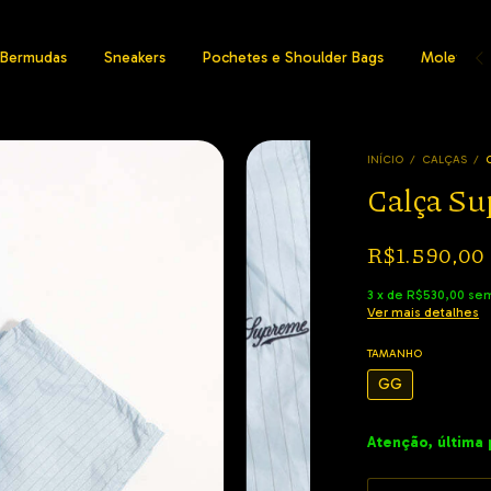
Bermudas
Sneakers
Pochetes e Shoulder Bags
Moletons
INÍCIO
/
CALÇAS
/
Calça Su
R$1.590,00
3
x
de
R$530,00
sem
Ver mais detalhes
TAMANHO
GG
Atenção, última 