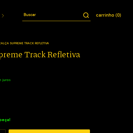
carrinho
0
(
)
Jaquetas
Conjuntos
Cuecas
Meias
Bucket
CALÇA SUPREME TRACK REFLETIVA
preme Track Refletiva
 juros
peça!