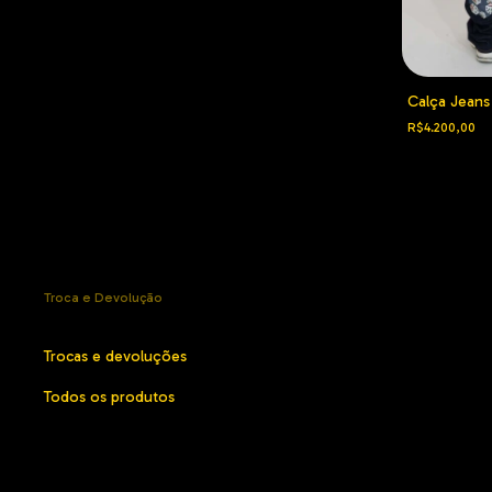
enim Tears x
Calça Corteiz Cargo Azul
Calça Jeans 
R$1.750,00
R$4.200,00
Troca e Devolução
Trocas e devoluções
Todos os produtos