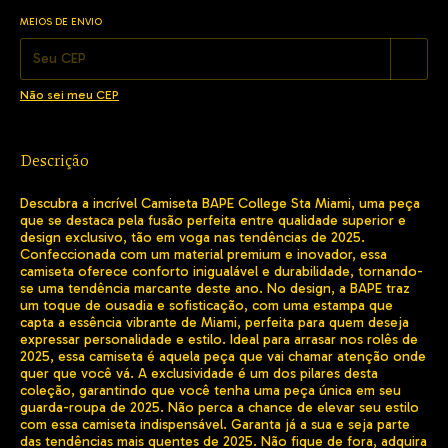
MEIOS DE ENVIO
Alterar CEP
Entregas para o CEP:
Não sei meu CEP
Descrição
Descubra a incrível Camiseta BAPE College Sta Miami, uma peça
que se destaca pela fusão perfeita entre qualidade superior e
design exclusivo, tão em voga nas tendências de 2025.
Confeccionada com um material premium e inovador, essa
camiseta oferece conforto inigualável e durabilidade, tornando-
se uma tendência marcante deste ano. No design, a BAPE traz
um toque de ousadia e sofisticação, com uma estampa que
capta a essência vibrante de Miami, perfeita para quem deseja
expressar personalidade e estilo. Ideal para arrasar nos rolês de
2025, essa camiseta é aquela peça que vai chamar atenção onde
quer que você vá. A exclusividade é um dos pilares desta
coleção, garantindo que você tenha uma peça única em seu
guarda-roupa de 2025. Não perca a chance de elevar seu estilo
com essa camiseta indispensável. Garanta já a sua e seja parte
das tendências mais quentes de 2025. Não fique de fora, adquira