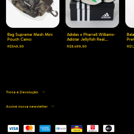
Bag Supreme Mesh Mini
Adidas x Pharrell Williams-
Bal
Pouch Camo
Adistar Jellyfish Real
Pret
Green
R$549,90
R$8.499,90
R$1.
Troca e Devolução
Assine nossa newsletter