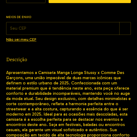
MEIOS DE ENVIO
Alterar CEP
Entregas para o CEP:
Não sei meu CEP
Descrição
Apresentamos a Camiseta Manga Longa Stussy x Comme Des
Garçons, uma união impecável de duas marcas icônicas que
definem o estilo urbano de 2025. Confeccionada com um
material premium que é tendência neste ano, esta peça oferece
conforto e durabilidade incomparáveis, mantendo você no auge
da moda atual. Seu design exclusivo, com detalhes minimalistas e
corte contemporâneo, reflete a harmonia perfeita entre o
streetwear e a alta costura, capturando a essência do que é ser
moderno em 2025. Ideal para as ocasiões mais descoladas, esta
camiseta é a escolha perfeita para se destacar nos eventos e
encontros deste ano. Seja em festivais, baladas ou encontros
casuais, ela garante um visual sofisticado e autêntico. Sua
composição em tecido de alta tecnologia proporciona conforto