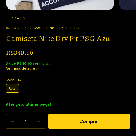
1
/
4
INÍCIO
/
NIKE
/
CAMISETA NIKE DRY FIT PSG AZUL
Camiseta Nike Dry Fit PSG Azul
R$349,90
3
x
de
R$116,63
sem juros
Ver mais detalhes
TAMANHO
GG
Atenção, última peça!