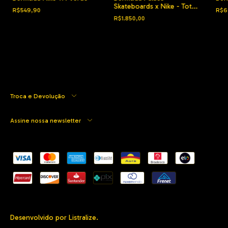
Skateboards x Nike - Total
R$549,90
R$6
90 ‘P90’ volt
R$1.850,00
Troca e Devolução
Assine nossa newsletter
Desenvolvido por Listralize.