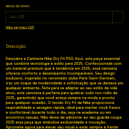
MEIOS DE ENVIO
Alterar CEP
Entregas para o CEP:
Não sei meu CEP
Descrição
Descubra a Camiseta Nike Dry Fit PSG Azul, uma peça essencial
que combina tecnologia e estilo para 2025. Confeccionada com
um material premium que é tendência em 2025, essa camiseta
oferece conforto e desempenho incomparáveis. Seu design
exclusivo, inspirado no renomado clube Paris Saint-Germain,
traz um toque de modernidade e sofisticação que se destaca em
qualquer ambiente. Feita para se adaptar ao seu estilo de vida
ativo, esta camiseta é perfeita para quebrar tudo nos rolês de
2025, garantindo que você esteja sempre na moda e pronto
para qualquer ocasião. O tecido Dry Fit da Nike proporciona
respirabilidade e secagem rápida, ideal para manter você fresco
e confortável durante todo o dia, seja na academia ou em
encontros casuais. Não deixe de adicionar ao seu guarda-roupa
2025 essa peça que simboliza exclusividade e inovação.
Aproveite agora para elevar seu visual e estar sempre à frente