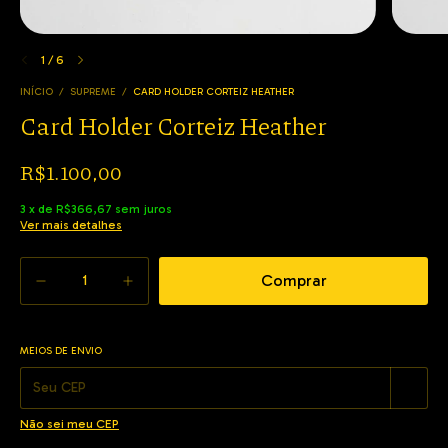
1
/
6
INÍCIO
/
SUPREME
/
CARD HOLDER CORTEIZ HEATHER
Card Holder Corteiz Heather
R$1.100,00
3
x
de
R$366,67
sem juros
Ver mais detalhes
MEIOS DE ENVIO
Alterar CEP
Entregas para o CEP:
Não sei meu CEP