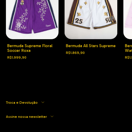
Bermuda Supreme Floral
Bermuda All Stars Supreme
Ber
Soccer Roxa
Wat
R$1.869,90
R$1.999,90
R$1.
Troca e Devolução
Assine nossa newsletter