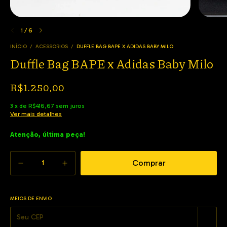
1
/
6
INÍCIO
/
ACESSORIOS
/
DUFFLE BAG BAPE X ADIDAS BABY MILO
Duffle Bag BAPE x Adidas Baby Milo
R$1.250,00
3
x
de
R$416,67
sem juros
Ver mais detalhes
Atenção, última peça!
MEIOS DE ENVIO
Alterar CEP
Entregas para o CEP: