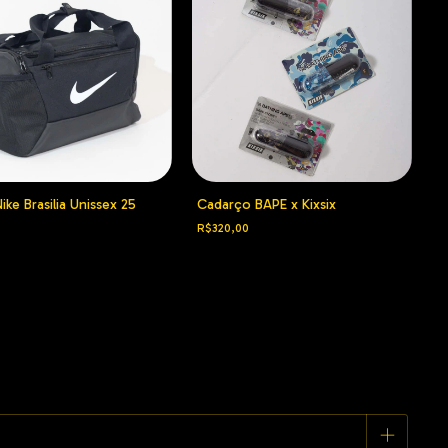
B
ike Brasilia Unissex 25
Cadarço BAPE x Kixsix
L
R$320,00