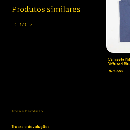
Produtos similares
1
/
8
 Camo Large
Bolsa Corteiz Amarela
Camiseta Ni
Diffused Blu
R$549,90
R$749,90
Troca e Devolução
Trocas e devoluções