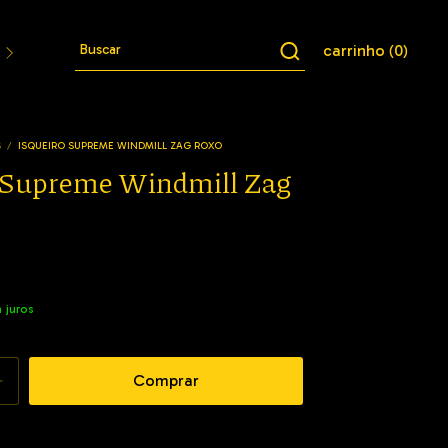
carrinho
0
(
)
Jaquetas
Conjuntos
Cuecas
Meias
Bucket
S
/
ISQUEIRO SUPREME WINDMILL ZAG ROXO
 Supreme Windmill Zag
 juros
Alterar CEP
: