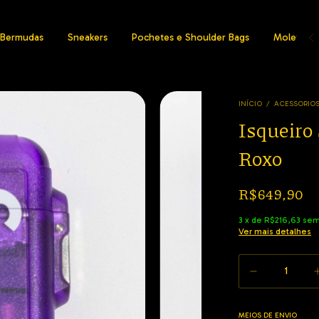
Bermudas
Sneakers
Pochetes e Shoulder Bags
Moletons
INÍCIO
/
ACESSORIO
Isqueiro
Roxo
R$649,90
3
x
de
R$216,63
sem
Ver mais detalhes
MEIOS DE ENVIO
Entregas para o CEP