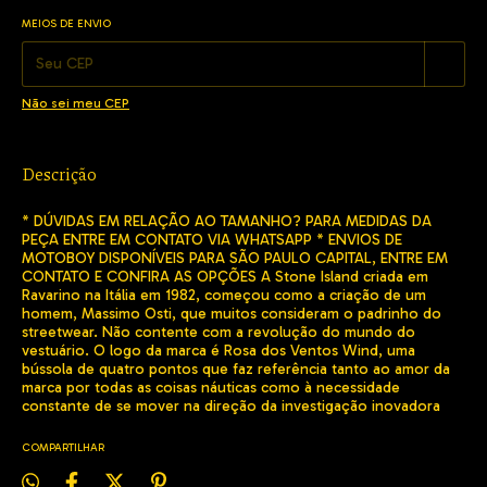
MEIOS DE ENVIO
Alterar CEP
Entregas para o CEP:
Não sei meu CEP
Descrição
* DÚVIDAS EM RELAÇÃO AO TAMANHO? PARA MEDIDAS DA
PEÇA ENTRE EM CONTATO VIA WHATSAPP * ENVIOS DE
MOTOBOY DISPONÍVEIS PARA SÃO PAULO CAPITAL, ENTRE EM
CONTATO E CONFIRA AS OPÇÕES A Stone Island criada em
Ravarino na Itália em 1982, começou como a criação de um
homem, Massimo Osti, que muitos consideram o padrinho do
streetwear. Não contente com a revolução do mundo do
vestuário. O logo da marca é Rosa dos Ventos Wind, uma
bússola de quatro pontos que faz referência tanto ao amor da
marca por todas as coisas náuticas como à necessidade
constante de se mover na direção da investigação inovadora
COMPARTILHAR