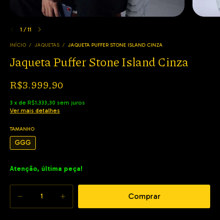
1
/
11
INÍCIO
/
JAQUETAS
/
JAQUETA PUFFER STONE ISLAND CINZA
Jaqueta Puffer Stone Island Cinza
R$3.999,90
3
x
de
R$1.333,30
sem juros
Ver mais detalhes
TAMANHO
GGG
Atenção, última peça!