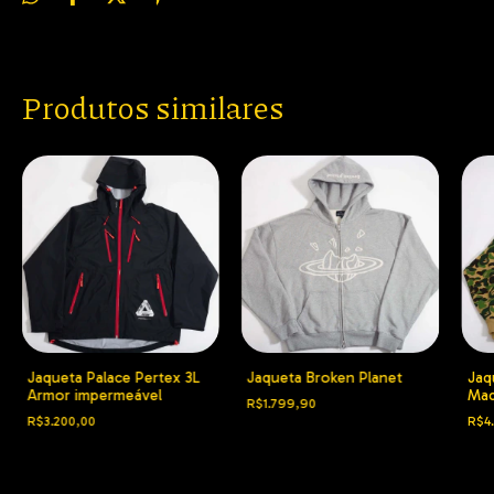
Produtos similares
Jaqueta Palace Pertex 3L
Jaqueta Broken Planet
Jaq
Armor impermeável
Mad
R$1.799,90
R$3.200,00
R$4