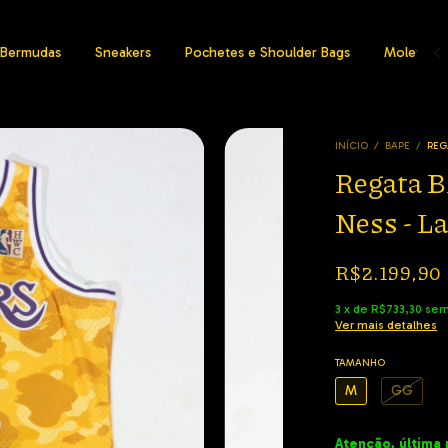
Bermudas
Sneakers
Pochetes e Shoulder Bags
Moletons
INÍCIO
/
BAPE
/
REG
Regata B
Ness - L
R$2.199,90
3
x
de
R$733,30
sem
Ver mais detalhes
TAMANHO
M
GG
Atenção, última 