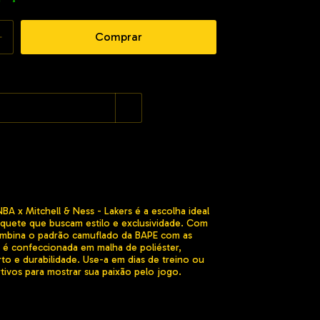
Alterar CEP
:
BA x Mitchell & Ness - Lakers é a escolha ideal
squete que buscam estilo e exclusividade. Com
mbina o padrão camuflado da BAPE com as
a é confeccionada em malha de poliéster,
to e durabilidade. Use-a em dias de treino ou
ivos para mostrar sua paixão pelo jogo.