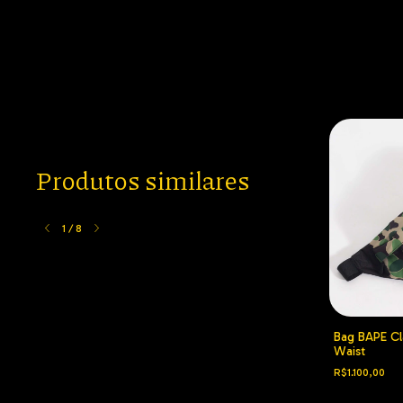
Produtos similares
1
/
8
amo Verde
Bermuda BAPE
Bag BAPE Cl
Waist
R$1.599,90
R$1.100,00