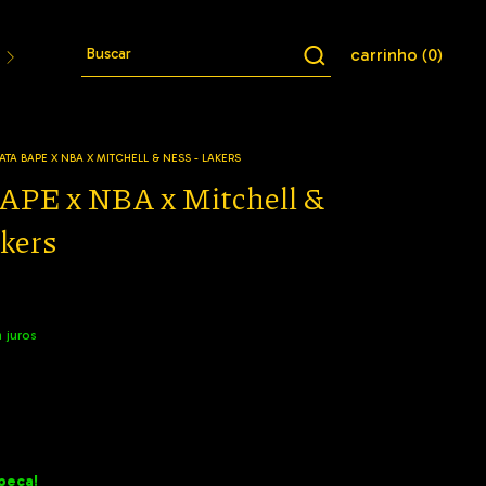
carrinho
0
(
)
Jaquetas
Conjuntos
Cuecas
Meias
Bucket
ATA BAPE X NBA X MITCHELL & NESS - LAKERS
APE x NBA x Mitchell &
akers
 juros
peça!