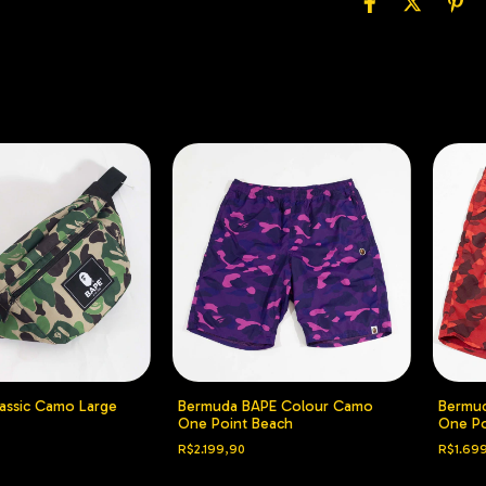
assic Camo Large
Bermuda BAPE Colour Camo
Bermu
One Point Beach
One Po
R$2.199,90
R$1.69