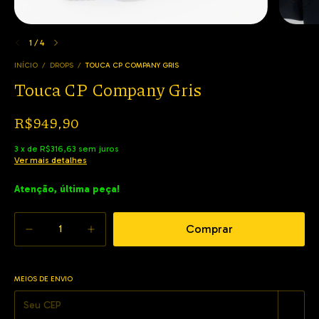
1
/
4
INÍCIO
/
DROPS
/
TOUCA CP COMPANY GRIS
Touca CP Company Gris
R$949,90
3
x
de
R$316,63
sem juros
Ver mais detalhes
Atenção, última peça!
MEIOS DE ENVIO
Alterar CEP
Entregas para o CEP: