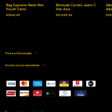
Bag Supreme Mesh Mini
Bermuda Corteiz Jeans C
Adid
Pouch Camo
Star Azul
Adis
Gre
R$549,90
R$1.699,90
R$8
Troca e Devolução
Assine nossa newsletter