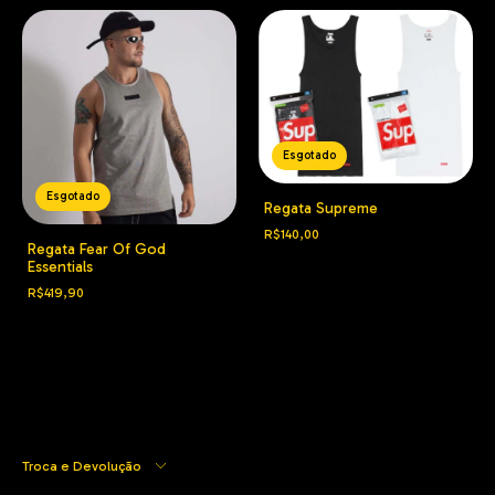
Esgotado
Esgotado
Regata Supreme
R$140,00
Regata Fear Of God
Essentials
R$419,90
Troca e Devolução