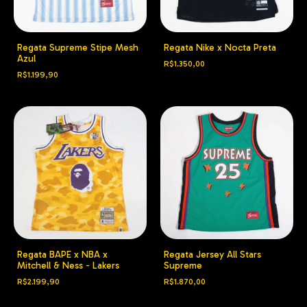
Regata Supreme Stipe Mesh
Regata Nike x Nocta Preta
Azul
R$1.350,00
R$1.199,90
Regata BAPE x NBA x
Regata Jersey All Stars
Mitchell & Ness - Lakers
Supreme
R$2.199,90
R$1.870,00